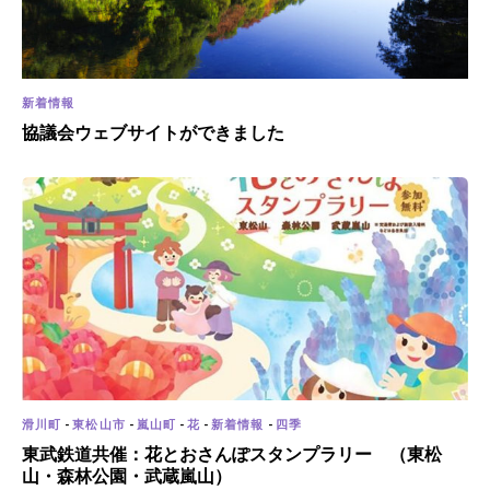
新着情報
協議会ウェブサイトができました
滑川町
-
東松山市
-
嵐山町
-
花
-
新着情報
-
四季
東武鉄道共催：花とおさんぽスタンプラリー （東松
山・森林公園・武蔵嵐山）