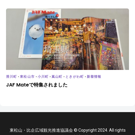
滑川町
-
東松山市
-
小川町
-
嵐山町
-
ときがわ町
-
新着情報
JAF Mateで特集されました
東松山・比企広域観光推進協議会 © Copyright 2024. All rights