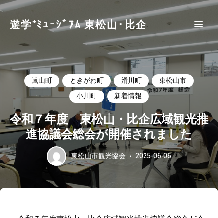
遊学⁺ﾐｭｰｼﾞｱﾑ 東松山･比企
嵐山町
ときがわ町
滑川町
東松山市
小川町
新着情報
令和７年度 東松山・比企広域観光推
進協議会総会が開催されました
東松山市観光協会
2025-06-06