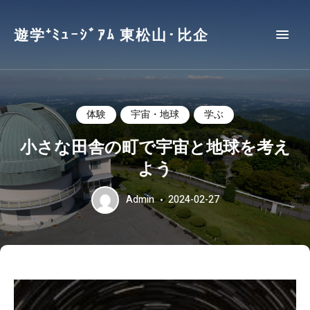
遊学⁺ﾐｭｰｼﾞｱﾑ 東松山･比企
体験
宇宙・地球
学ぶ
小さな田舎の町で宇宙と地球を考え
よう
Admin
2024-02-27