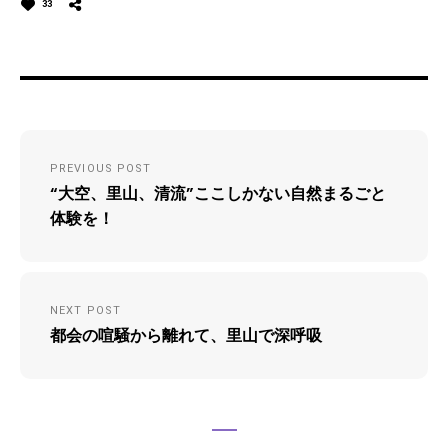
33
投
PREVIOUS POST
稿
“大空、里山、清流”ここしかない自然まるごと
ナ
体験を！
ビ
ゲ
NEXT POST
ー
都会の喧騒から離れて、里山で深呼吸
シ
ョ
ン