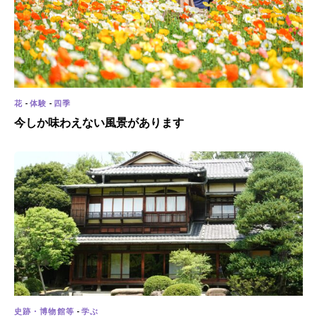
花
-
体験
-
四季
今しか味わえない風景があります
史跡・博物館等
-
学ぶ