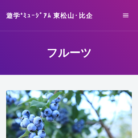
遊学⁺ﾐｭｰｼﾞｱﾑ 東松山･比企
フルーツ