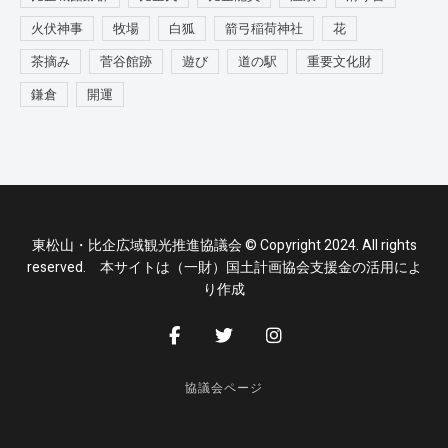
火伏神事
牧場
白狐
箭弓稲荷神社
花
茶摘み
菅谷館跡
遊び
道の駅
重要文化財
鎌倉
開運
東松山・比企広域観光推進協議会 © Copyright 2024. All rights
reserved. 本サイトは（一財）国土計画協会支援金の活用によ
り作成
協議会ページ