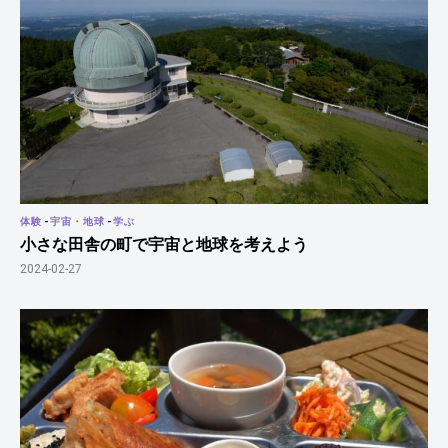
体験
-
宇宙・地球
-
学ぶ
小さな田舎の町で宇宙と地球を考えよう
2024-02-27