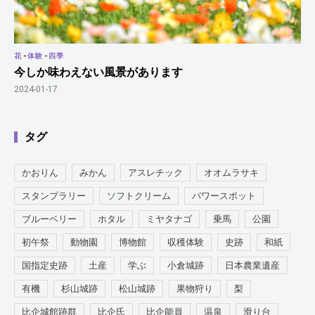
花
-
体験
-
四季
今しか味わえない風景があります
2024-01-17
タグ
かおりん
みかん
アスレチック
オオムラサキ
スタンプラリー
ソフトクリーム
パワースポット
ブルーベリー
ホタル
ミヤタナゴ
乗馬
公園
初午祭
動物園
博物館
収穫体験
史跡
和紙
国指定史跡
土産
学ぶ
小倉城跡
日本農業遺産
有機
杉山城跡
松山城跡
果物狩り
梨
比企城館跡群
比企氏
比企能員
温泉
滑り台