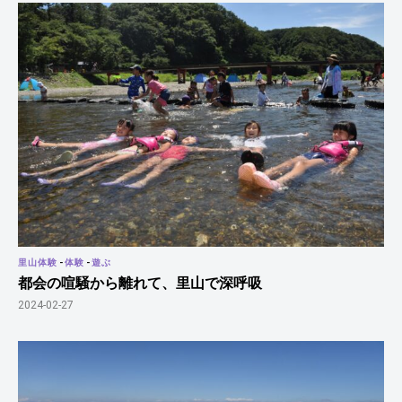
里山体験
-
体験
-
遊ぶ
都会の喧騒から離れて、里山で深呼吸
2024-02-27