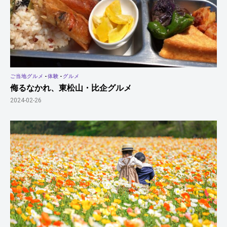
ご当地グルメ
-
体験
-
グルメ
侮るなかれ、東松山・比企グルメ
2024-02-26