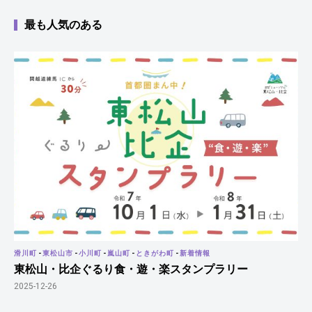
最も人気のある
滑川町
-
東松山市
-
小川町
-
嵐山町
-
ときがわ町
-
新着情報
東松山・比企ぐるり食・遊・楽スタンプラリー
2025-12-26